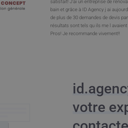
explications très claire. J’espère ma
résultat de référencement efficace d
viennent.
id.agenc
votre ex
contact