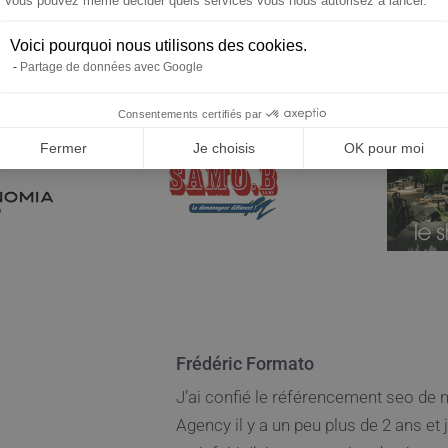
Axeptio consent
Vous pouvez même décider quels services vous nous autorisez à lancer.
Voici pourquoi nous utilisons des cookies.
Partage de données avec Google
Consentements certifiés par
Fermer
Je choisis
OK pour moi
Raphaël Moreau
Un suivi de projet excellent de Damie