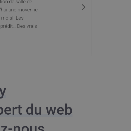
intenant un
ans les mois qui
y
pert du web
ez-nous