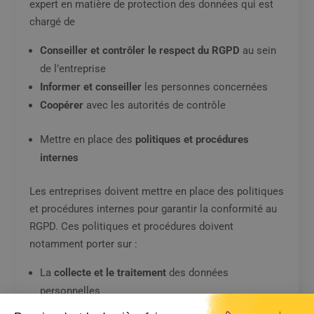
expert en matière de protection des données qui est
chargé de
Conseiller et contrôler le respect du RGPD
au sein
de l’entreprise
Informer et conseiller
les personnes concernées
Coopérer
avec les autorités de contrôle
Mettre en place des
politiques et procédures
internes
Les entreprises doivent mettre en place des politiques
et procédures internes pour garantir la conformité au
RGPD. Ces politiques et procédures doivent
notamment porter sur :
La
collecte et le traitement
des données
personnelles
La
sécurité des données