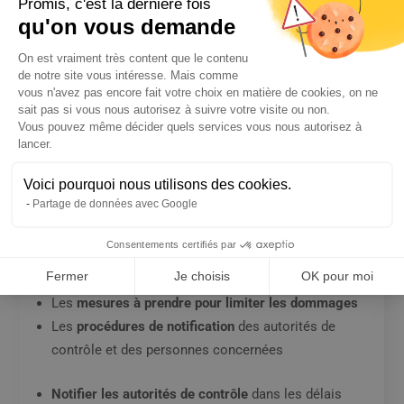
Promis, c'est la dernière fois
Les
droits
des personnes concernées
qu'on vous demande
La
gestion des incidents de sécurité
Plateforme de Gestion du Consentem
On est vraiment très content que le contenu
de notre site vous intéresse. Mais comme
Gestion des incidents
vous n'avez pas encore fait votre choix en matière de cookies, on ne
Mettre en place un
plan de réponse aux incidents de
sait pas si vous nous autorisez à suivre votre visite ou non.
Vous pouvez même décider quels services vous nous autorisez à
sécurité
Axeptio consent
lancer.
Les entreprises doivent mettre en place un plan de
Voici pourquoi nous utilisons des cookies.
réponse aux incidents de sécurité qui définit les
Partage de données avec Google
procédures à suivre en cas d’incident. Ce plan doit
notamment inclure :
Consentements certifiés par
Fermer
Je choisis
OK pour moi
Les
moyens de détecter les incidents
de sécurité
Les
mesures à prendre pour limiter les dommages
Les
procédures de notification
des autorités de
contrôle et des personnes concernées
Notifier les autorités de contrôle
dans les délais