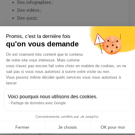
Des infographies ;
Des vidéos ;
Des quizz.
Des textes bien rédigés, des visuels de qualité et une
Promis, c'est la dernière fois
structuration claire du contenu captivent l’attention
qu'on vous demande
des utilisateurs, prolongeant ainsi leur temps passé
Plateforme de Gestion du Consentem
On est vraiment très content que le contenu
sur votre site.
de notre site vous intéresse. Mais comme
Intégrer des mots-clés
vous n'avez pas encore fait votre choix en matière de cookies, on ne
sait pas si vous nous autorisez à suivre votre visite ou non.
pertinents
Vous pouvez même décider quels services vous nous autorisez à
Axeptio consent
lancer.
L’optimisation pour les moteurs de recherche (SEO)
est indissociable de l’UX. Intégrer des mots-clés
Voici pourquoi nous utilisons des cookies.
pertinents
de manière naturelle
dans le contenu
Partage de données avec Google
favorise le classement du site dans les résultats de
recherche. Cependant, l’accent doit toujours être mis
Consentements certifiés par
sur la
fluidité
et la
cohérence du texte
pour garantir
Fermer
Je choisis
OK pour moi
une lecture agréable.